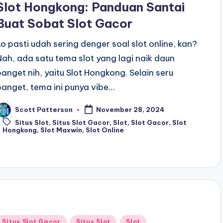
Slot Hongkong: Panduan Santai
Buat Sobat Slot Gacor
Lo pasti udah sering denger soal slot online, kan?
Nah, ada satu tema slot yang lagi naik daun
banget nih, yaitu Slot Hongkong. Selain seru
banget, tema ini punya vibe…
Scott Patterson
November 28, 2024
osted
Tags:
y
Situs Slot
,
Situs Slot Gacor
,
Slot
,
Slot Gacor
,
Slot
Hongkong
,
Slot Maxwin
,
Slot Online
Posted
Situs Slot Gacor
Situs Slot
Slot