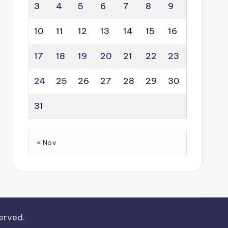
3
4
5
6
7
8
9
10
11
12
13
14
15
16
17
18
19
20
21
22
23
24
25
26
27
28
29
30
31
« Nov
served.