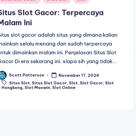
n
Situs Slot Gacor: Terpercaya
Malam Ini
Situs slot gacor adalah situs yang dimana kalian
mainkan selalu menang dan sudah terpercaya
untuk dimainkan malam ini. Penjelasan Situs Slot
Gacor Di era sekarang ini, siapa sih yang tidak…
Scott Patterson
November 17, 2024
osted
Tags:
y
Situs Slot
,
Situs Slot Gacor
,
Slot
,
Slot Gacor
,
Slot
Hongkong
,
Slot Maxwin
,
Slot Online