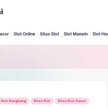
i
Gacor
Slot Online
Situs Slot
Slot Maxwin
Slot H
Posted
Slot Hongkong
Situs Slot
Situs Slot Gacor
n