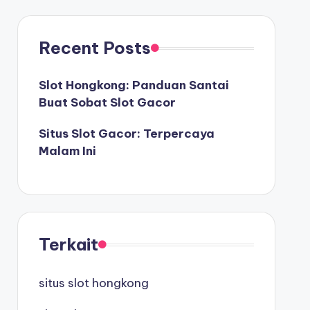
Recent Posts
Slot Hongkong: Panduan Santai
Buat Sobat Slot Gacor
Situs Slot Gacor: Terpercaya
Malam Ini
Terkait
situs slot hongkong