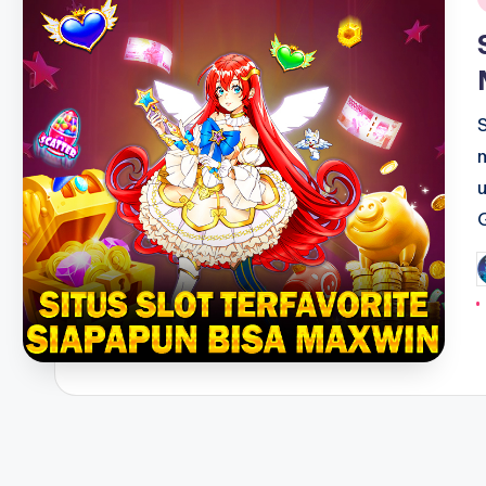
i
P
b