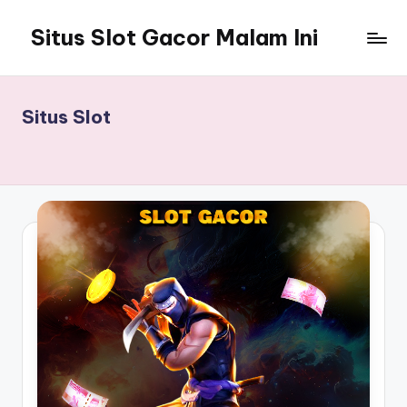
Situs Slot Gacor Malam Ini
Skip
to
content
Situs Slot